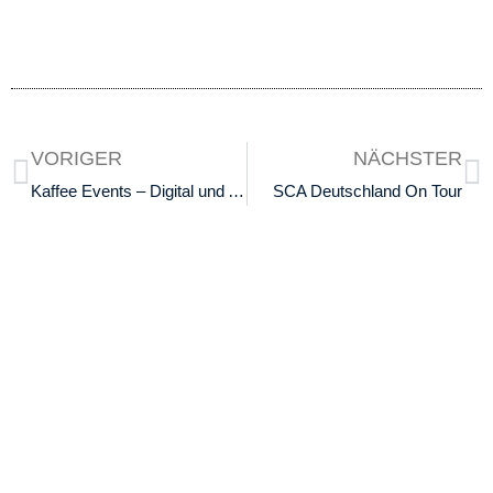
VORIGER
NÄCHSTER
Kaffee Events – Digital und Analog
SCA Deutschland On Tour
Kontakt
Ausbildung
SCA Germany GmbH
SCA Coffee Skills Program
Maria-Louisen-Str.103
SCA Lehrgänge
22301 Hamburg
Werde AST
GF: Ioannis Apostolopoulos
info(at)scagermany.coffee