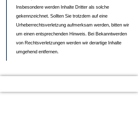
Insbesondere werden Inhalte Dritter als solche
gekennzeichnet. Sollten Sie trotzdem auf eine
Urheberrechtsverletzung aufmerksam werden, bitten wir
um einen entsprechenden Hinweis. Bei Bekanntwerden
von Rechtsverletzungen werden wir derartige Inhalte
umgehend entfernen.
Kontakt
Ausbildung
SCA Germany GmbH
SCA Coffee Skills Program
Maria-Louisen-Str.103
SCA Lehrgänge
22301 Hamburg
Werde AST