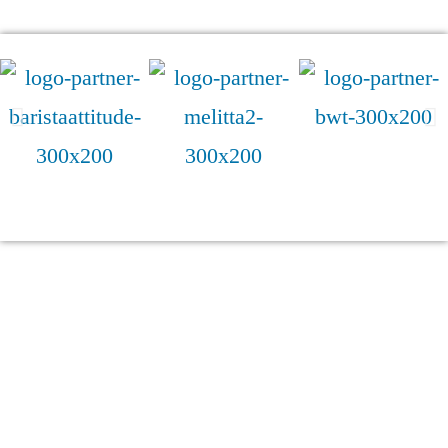
Kontakt
Ausbildung
SCA Germany GmbH
SCA Coffee Skills Program
Maria-Louisen-Str.103
SCA Lehrgänge
22301 Hamburg
Werde AST
GF: Ioannis Apostolopoulos
info(at)scagermany.coffee