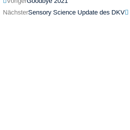
Voriger
Goodbye 2021
Nächster
Sensory Science Update des DKV
Kontakt
Ausbildung
SCA Germany GmbH
SCA Coffee Skills Pro
Maria-Louisen-Str.103
SCA Lehrgänge
22301 Hamburg
Werde AST
GF: Ioannis Apostolopoulos
info(at)scagermany.coffee