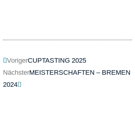
Voriger
CUPTASTING 2025
Nächster
MEISTERSCHAFTEN – BREMEN
2024
Kontakt
Ausbildung
SCA Germany GmbH
SCA Coffee Skills Program
Maria-Louisen-Str.103
SCA Lehrgänge
22301 Hamburg
Werde AST