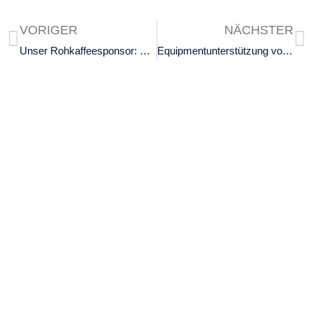
VORIGER
NÄCHSTER
Unser Rohkaffeesponsor: Gollücke & Rothfos
Equipmentunterstützung von BaristaSoul / Barista Legends
Kontakt
Ausbildung
SCA Germany GmbH
SCA Coffee Skills Program
Maria-Louisen-Str.103
SCA Lehrgänge
22301 Hamburg
Werde AST
GF: Ioannis Apostolopoulos
info(at)scagermany.coffee
SCA Meisterschaften
Baristameisterschaft
Latte Art Meisterschaft
Brewers Cup