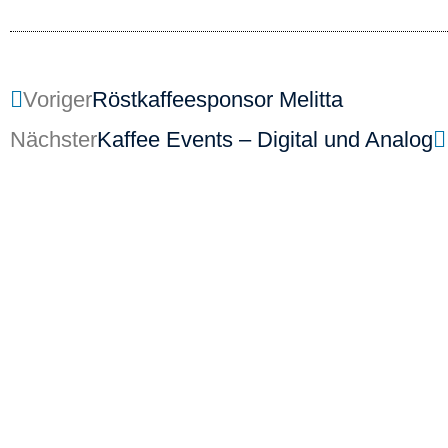
Voriger
Röstkaffeesponsor Melitta
Nächster
Kaffee Events – Digital und Analog
Kontakt
Ausbildung
SCA Germany GmbH
SCA Coffee Skills Pro
Maria-Louisen-Str.103
SCA Lehrgänge
22301 Hamburg
Werde AST
GF: Ioannis Apostolopoulos
info(at)scagermany.coffee